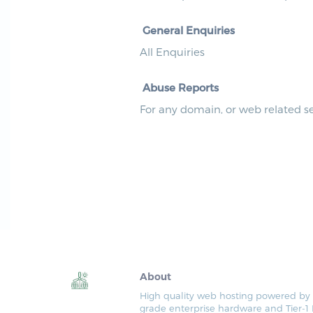
General Enquiries
All Enquiries
Abuse Reports
For any domain, or web related se
About
High quality web hosting powered b
grade enterprise hardware and Tier-1