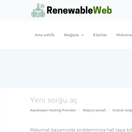
Ana səhifə
Mağaza
Elanlar
Məlumat
Yeni sorğu aç
Azerbaijan Hosting Provider
Müştəri paneli
Dəstək sorğu
Məlumat bazamızda probleminizə həll tapa bilmi