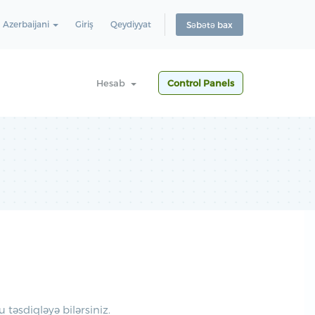
Azerbaijani
Giriş
Qeydiyyat
Səbətə bax
Hesab
Control Panels
əsdiqləyə bilərsiniz.