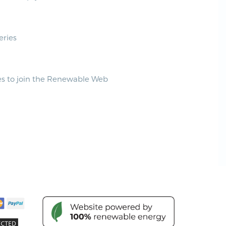
eries
kes to join the Renewable Web