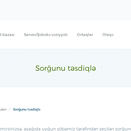
 bazası
Server/Şəbəkə vəziyyəti
Ortaqlar
Əlaqə
Sorğunu təsdiqlə
ları
Sorğunu təsdiqlə
rsinizsə, aşağıda uyğun şöbəmiz tərəfindən seçilən sorğunu t