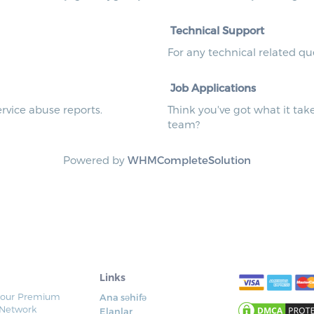
Technical Support
For any technical related qu
Job Applications
rvice abuse reports.
Think you've got what it ta
team?
Powered by
WHMCompleteSolution
Links
y our Premium
Ana səhifə
 Network
Elanlar