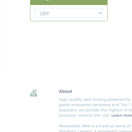
About
High quality web hosting powered b
grade enterprise hardware and Tier-1
Suppliers, we provide the highest of s
Solutions, without the cost.
Learn mor
Renewable Web is a trading name of S
Solutions Limited, a registered compa