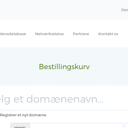
Dan
idensdatabase
Netværksstatus
Partnere
Kontakt os
Bestillingskurv
lg et domænenavn…
Registrer et nyt domæne
www.