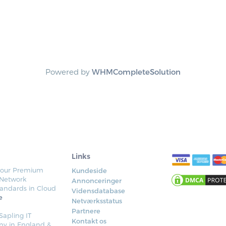
Powered by
WHMCompleteSolution
Links
y our Premium
Kundeside
 Network
Annonceringer
tandards in Cloud
Vidensdatabase
e
Netværksstatus
Partnere
apling IT
Kontakt os
ny in England &