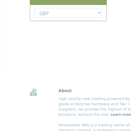
About
High quality web hosting powered b
grade enterprise hardware and Tier-1
Suppliers, we provide the highest of s
Solutions, without the cost.
Learn mor
Renewable Web is a trading name of S
Solutions Limited, a registered compa