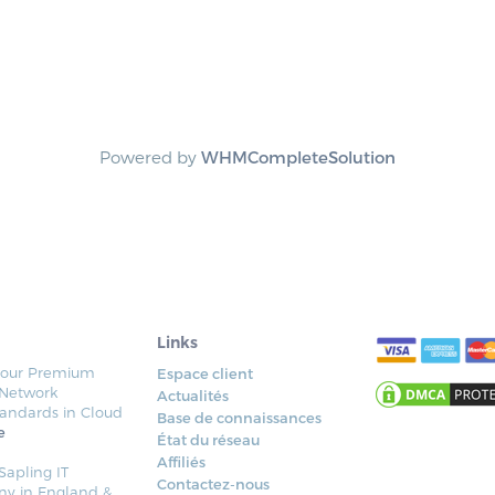
Powered by
WHMCompleteSolution
Links
y our Premium
Espace client
 Network
Actualités
tandards in Cloud
Base de connaissances
e
État du réseau
Affiliés
apling IT
Contactez-nous
ny in England &