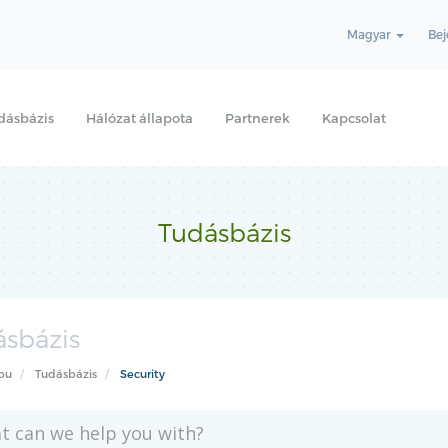
Magyar
Bej
dásbázis
Hálózat állapota
Partnerek
Kapcsolat
Tudásbázis
sbázis
pu
Tudásbázis
Security