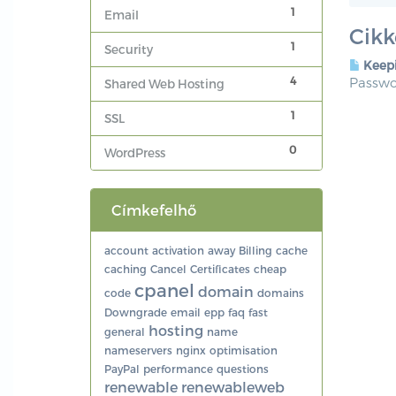
1
Email
Cikk
1
Security
Keepi
4
Passwor
Shared Web Hosting
1
SSL
0
WordPress
Címkefelhő
account
activation
away
Billing
cache
caching
Cancel
Certificates
cheap
cpanel
domain
code
domains
Downgrade
email
epp
faq
fast
hosting
general
name
nameservers
nginx
optimisation
PayPal
performance
questions
renewable
renewableweb