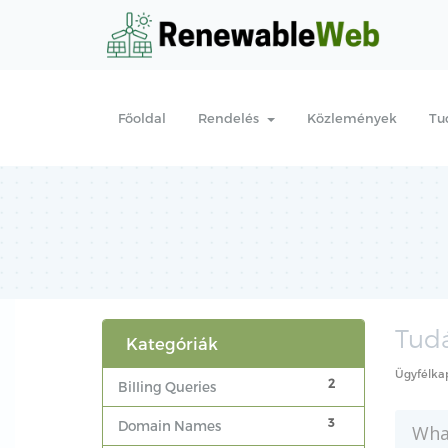
Főoldal
Rendelés
Közlemények
Tu
Tudá
Kategóriák
Ügyfélka
2
Billing Queries
3
Domain Names