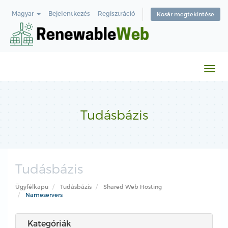
Magyar
Bejelentkezés
Regisztráció
Kosár megtekintése
Váltá
a
navi
Tudásbázis
Tudásbázis
Ügyfélkapu
Tudásbázis
Shared Web Hosting
Nameservers
Kategóriák